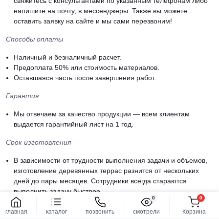
свяжитесь с консультантами по указанным телефонам либо
напишите на почту, в мессенджеры. Также вы можете
оставить заявку на сайте и мы сами перезвоним!
Способы оплаты
Наличный и безналичный расчет.
Предоплата 50% или стоимость материалов.
Оставшаяся часть после завершения работ.
Гарантия
Мы отвечаем за качество продукции — всем клиентам
выдается гарантийный лист на 1 год.
Срок изготовления
В зависимости от трудности выполнения задачи и объемов,
изготовление деревянных террас разнится от нескольких
дней до пары месяцев. Сотрудники всегда стараются
выполнить задачу быстрее.
0
0
Предлагаем купить уличные террасы в Кривичах по выгодным
главная
каталог
позвонить
смотрели
Корзина