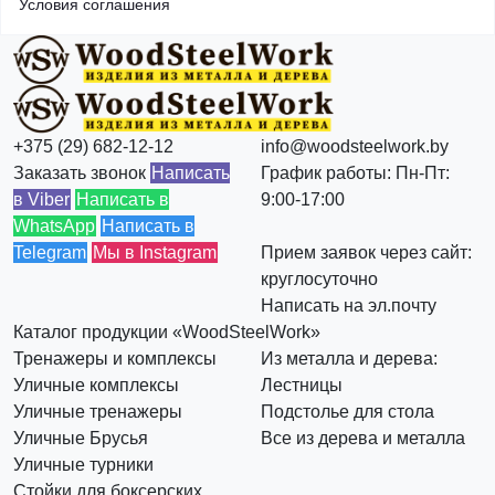
Условия соглашения
+375 (29) 682-12-12
info@woodsteelwork.by
Заказать звонок
Написать
График работы: Пн-Пт:
в Viber
Написать в
9:00-17:00
WhatsApp
Написать в
Telegram
Мы в Instagram
Прием заявок через сайт:
круглосуточно
Написать на эл.почту
Каталог продукции «WoodSteelWork»
Тренажеры и комплексы
Из металла и дерева:
Уличные комплексы
Лестницы
Уличные тренажеры
Подстолье для стола
Уличные Брусья
Все из дерева и металла
Уличные турники
Стойки для боксерских