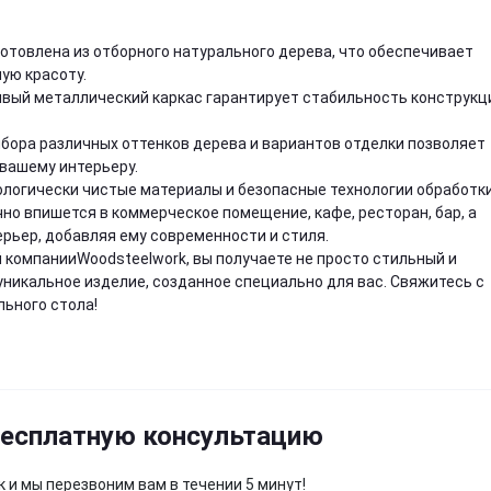
готовлена из отборного натурального дерева, что обеспечивает
ую красоту.
чивый металлический каркас гарантирует стабильность конструкц
бора различных оттенков дерева и вариантов отделки позволяет
вашему интерьеру.
ологически чистые материалы и безопасные технологии обработки
ично впишется в коммерческое помещение, кафе, ресторан, бар, а
ерьер, добавляя ему современности и стиля.
 компанииWoodsteelwork, вы получаете не просто стильный и
и уникальное изделие, созданное специально для вас. Свяжитесь с
льного стола!
бесплатную консультацию
 и мы перезвоним вам в течении 5 минут!