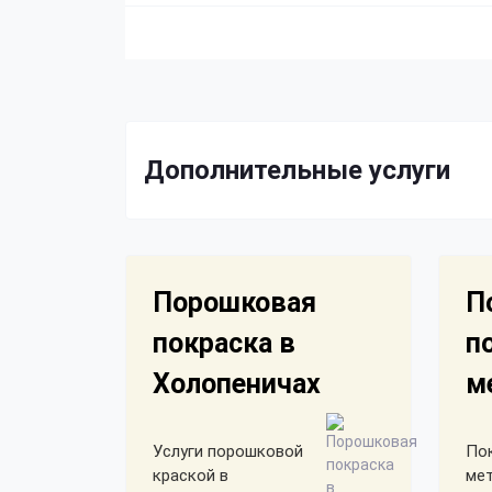
Дополнительные услуги
Порошковая
П
покраска в
п
Холопеничах
м
Услуги порошковой
По
краской в
ме