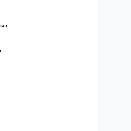
ии и
.