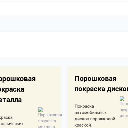
орошковая
Порошковая
покраска диско
окраска
еталла
Покраска
автомобильных
краска
дисков порошковой
таллических
краской.