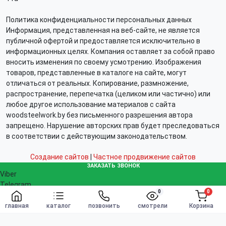
Политика конфиденциальности персональных данных
Информация, представленная на веб-сайте, не является
публичной офертой и предоставляется исключительно в
информационных целях. Компания оставляет за собой право
вносить изменения по своему усмотрению. Изображения
товаров, представленные в каталоге на сайте, могут
отличаться от реальных. Копирование, размножение,
распространение, перепечатка (целиком или частично) или
любое другое использование материалов с сайта
woodsteelwork.by без письменного разрешения автора
запрещено. Нарушение авторских прав будет преследоваться
в соответствии с действующим законодательством.
Создание сайтов
|
Частное продвижение сайтов
ЗАКАЗАТЬ ЗВОНОК
Viber
Telegram
0
0
WhatsApp
Заказать
info@woodsteelwork.by
главная
каталог
позвонить
смотрели
Корзина
Заказать звонок