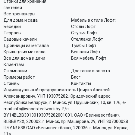
Стойки для хранения
гантелей
Все тренажеры
Для дома и сада:
Мебель в стиле Лофт:
Беседки
Столы Лофт
Террасы
Стулья Лофт
Садовые качели
Стеллажи Лофт
Дровницы из металла
Тумбы Лофт
Крыльцо из металла
Вешалки Лофт
Все для дома и дачи
Вся мебель Лофт
Клиентам
О компании
Доставка и оплата
Примеры работ
Блог
Отзывы
Контакты
Индивидуальный предприниматель Цвирко Алексей
Александрович, УНП 193075282. Юридеческий адрес:
Республика Беларусь, г. Минск, ул. Прушинских, 10, кв. 176, e-
mail: info@woodsteelwork.by. Р/с
BY14BLBB30130193075282001001, ОАО «Белинвестбанк»,
BLBBBY2X, 220002, г. Минск, пр. Машерова, 29, УНП 807000028
ЦБУ № 538 ОАО «Белинвестбанк», 220036, г. Минск, ул. Коржа,
11а