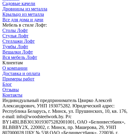
Садовые качели
Дровницы из металла
Крыльцо из металла
Все для дома и дачи
Мебель в стиле Лофт:
Столы Лофт
Стулья Лофт
Стеллажи Лофт
Тумбы Лофт
Вешалки Лофт
Вся мебель Лофт
Клиентам
О компании
Доставка и оплата
Примеры работ
Блог
Отзывы
Контакты
Индивидуальный предприниматель Цвирко Алексей
Александрович, УНП 193075282. Юридеческий адрес:
Республика Беларусь, г. Минск, ул. Прушинских, 10, кв. 176,
e-mail: info@woodsteelwork.by. Р/с
BY14BLBB30130193075282001001, ОАО «Белинвестбанк»,
BLBBBY2X, 220002, г. Минск, пр. Машерова, 29, УНП
807000028 ЦБУ № 538 ОАО «Белинвестбанк», 220036, г.