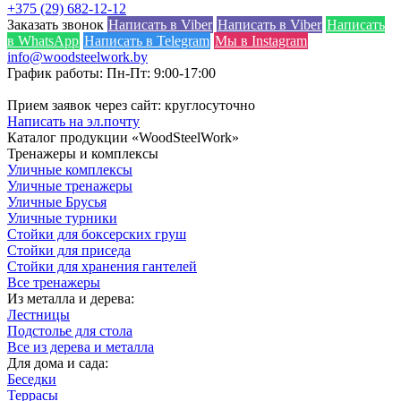
+375 (29) 682-12-12
Заказать звонок
Написать в Viber
Написать в Viber
Написать
в WhatsApp
Написать в Telegram
Мы в Instagram
info@woodsteelwork.by
График работы: Пн-Пт: 9:00-17:00
Прием заявок через сайт: круглосуточно
Написать на эл.почту
Каталог продукции «WoodSteelWork»
Тренажеры и комплексы
Уличные комплексы
Уличные тренажеры
Уличные Брусья
Уличные турники
Стойки для боксерских груш
Стойки для приседа
Стойки для хранения гантелей
Все тренажеры
Из металла и дерева:
Лестницы
Подстолье для стола
Все из дерева и металла
Для дома и сада:
Беседки
Террасы