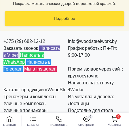
Покраска металлических дверей порошковой краской.
Подробнее
+375 (29) 682-12-12
info@woodsteelwork.by
Заказать звонок
Написать
График работы: Пн-Пт:
в Viber
Написать в
9:00-17:00
WhatsApp
Написать в
Telegram
Мы в Instagram
Прием заявок через сайт:
круглосуточно
Написать на эл.почту
Каталог продукции «WoodSteelWork»
Тренажеры и комплексы
Из металла и дерева:
Уличные комплексы
Лестницы
Уличные тренажеры
Подстолье для стола
0
0
Уличные Брусья
Все из дерева и металла
Заказать
Уличные турники
главная
каталог
позвонить
смотрели
Корзина