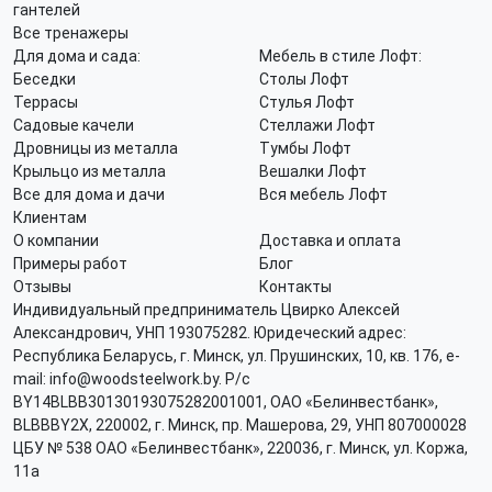
гантелей
Все тренажеры
Для дома и сада:
Мебель в стиле Лофт:
Беседки
Столы Лофт
Террасы
Стулья Лофт
Садовые качели
Стеллажи Лофт
Дровницы из металла
Тумбы Лофт
Крыльцо из металла
Вешалки Лофт
Все для дома и дачи
Вся мебель Лофт
Клиентам
О компании
Доставка и оплата
Примеры работ
Блог
Отзывы
Контакты
Индивидуальный предприниматель Цвирко Алексей
Александрович, УНП 193075282. Юридеческий адрес:
Республика Беларусь, г. Минск, ул. Прушинских, 10, кв. 176, e-
mail: info@woodsteelwork.by. Р/с
BY14BLBB30130193075282001001, ОАО «Белинвестбанк»,
BLBBBY2X, 220002, г. Минск, пр. Машерова, 29, УНП 807000028
ЦБУ № 538 ОАО «Белинвестбанк», 220036, г. Минск, ул. Коржа,
11а