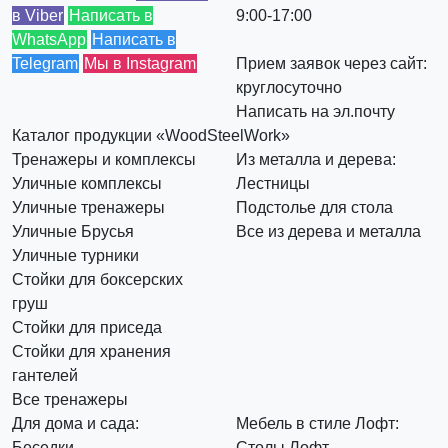
в Viber
Написать в
9:00-17:00
WhatsApp
Написать в
Telegram
Мы в Instagram
Прием заявок через сайт:
круглосуточно
Написать на эл.почту
Каталог продукции «WoodSteelWork»
Тренажеры и комплексы
Из металла и дерева:
Уличные комплексы
Лестницы
Уличные тренажеры
Подстолье для стола
Уличные Брусья
Все из дерева и металла
Уличные турники
Стойки для боксерских
груш
Стойки для приседа
Стойки для хранения
гантелей
Все тренажеры
Для дома и сада:
Мебель в стиле Лофт:
Беседки
Столы Лофт