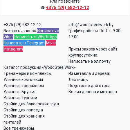
или позвоните
☎️
+375 (29) 682-12-12
+375 (29) 682-12-12
info@woodsteelwork.by
Заказать звонок
Написать в
График работы: Пн-Пт: 9:00-
Viber
Написать в WhatsApp
17:00
Написать в Telegram
Мы в
Instagram
Прием заявок через сайт:
круглосуточно
Написать на эл.почту
Каталог продукции «WoodSteelWork»
Тренажеры и комплексы
Из металла и дерева:
Уличные комплексы
Лестницы
Уличные тренажеры
Подстолье для стола
Уличные Брусья
Все из дерева и металла
Уличные турники
Стойки для боксерских груш
Стойки для приседа
Стойки для хранения
гантелей
Все тренажеры