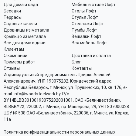
Для дома и сада:
Мебель в стиле Лофт:
Беседки
Столы Лофт
Террасы
Стулья Лофт
Садовые качели
Стеллажи Лофт
Дровницы из металла
Тумбы Лофт
Крыльцо из металла
Вешалки Лофт
Все для дома и дачи
Вся мебель Лофт
Клиентам
О компании
Доставка и оплата
Примеры работ
Блог
Отзывы
Контакты
Индивидуальный предприниматель Цвирко Алексей
Александрович, УНП 193075282. Юридеческий адрес:
Республика Беларусь, г. Минск, ул. Прушинских, 10, кв. 176, e-
mail: info@woodsteelwork.by. Р/с
BY14BLBB30130193075282001001, ОАО «Белинвестбанк»,
BLBBBY2X, 220002, г. Минск, пр. Машерова, 29, УНП 807000028
ЦБУ № 538 ОАО «Белинвестбанк», 220036, г. Минск, ул. Коржа,
11а
Политика конфиденциальности персональных данных