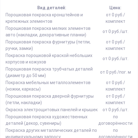
Вид деталей:
Цена:
Порошковая покраска кронштейнов и
от 0 руб./
крепежных элементов
комплект
Порошковая покраска мелких элементов
от 0 руб./шт.
авто (накладки, декоративные планки)
Порошковая покраска фурнитуры (петли,
от 0 руб./
ручки, замки)
комплект
Покраска порошковой краской небольших
от 0 руб./шт.
корпусов и кожухов
Порошковая покраска трубчатых деталей
от 0 руб./пог. м
(диаметр до 50 мм)
Покраска мебельных металлоэлементов
от 0 руб./
(ножки, каркасы)
комплект
Порошковая покраска дверной фурнитуры
от 0 руб./
(петли, накладки)
комплект
Окраска электрощитовых панелей и крышек
от 0 руб./шт.
Порошковая покраска художественных
по
деталей (декор, сувениры)
договорённости
Покраска других металлических деталей по
по
индивидуальному запросу
договорённости