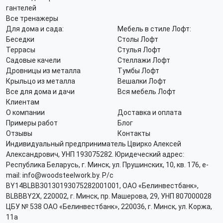
гантелей
Все тренажеры
Для дома и сада:
Мебель в стиле Лофт:
Беседки
Столы Лофт
Террасы
Стулья Лофт
Садовые качели
Стеллажи Лофт
Дровницы из металла
Тумбы Лофт
Крыльцо из металла
Вешалки Лофт
Все для дома и дачи
Вся мебель Лофт
Клиентам
О компании
Доставка и оплата
Примеры работ
Блог
Отзывы
Контакты
Индивидуальный предприниматель Цвирко Алексей
Александрович, УНП 193075282. Юридеческий адрес:
Республика Беларусь, г. Минск, ул. Прушинских, 10, кв. 176, e-
mail: info@woodsteelwork.by. Р/с
BY14BLBB30130193075282001001, ОАО «Белинвестбанк»,
BLBBBY2X, 220002, г. Минск, пр. Машерова, 29, УНП 807000028
ЦБУ № 538 ОАО «Белинвестбанк», 220036, г. Минск, ул. Коржа,
11а