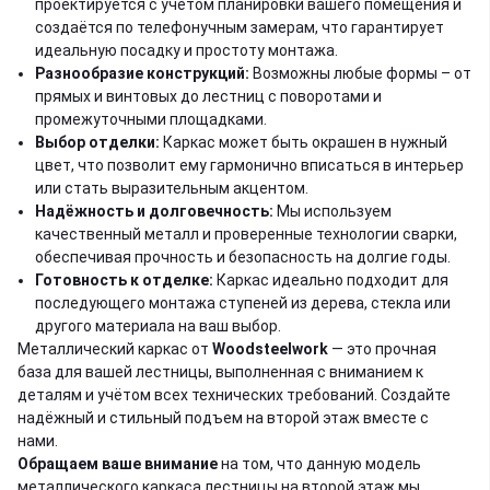
проектируется с учётом планировки вашего помещения и
создаётся по телефонучным замерам, что гарантирует
идеальную посадку и простоту монтажа.
Разнообразие конструкций:
Возможны любые формы – от
прямых и винтовых до лестниц с поворотами и
промежуточными площадками.
Выбор отделки:
Каркас может быть окрашен в нужный
цвет, что позволит ему гармонично вписаться в интерьер
или стать выразительным акцентом.
Надёжность и долговечность:
Мы используем
качественный металл и проверенные технологии сварки,
обеспечивая прочность и безопасность на долгие годы.
Готовность к отделке:
Каркас идеально подходит для
последующего монтажа ступеней из дерева, стекла или
другого материала на ваш выбор.
Металлический каркас от
Woodsteelwork
— это прочная
база для вашей лестницы, выполненная с вниманием к
деталям и учётом всех технических требований. Создайте
надёжный и стильный подъем на второй этаж вместе с
нами.
Обращаем ваше внимание
на том, что данную модель
металлического каркаса лестницы на второй этаж
мы