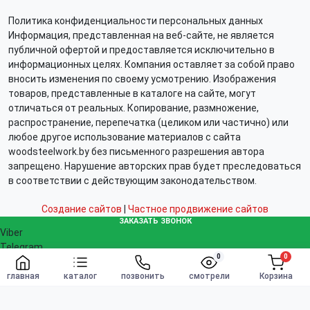
Политика конфиденциальности персональных данных
Информация, представленная на веб-сайте, не является
публичной офертой и предоставляется исключительно в
информационных целях. Компания оставляет за собой право
вносить изменения по своему усмотрению. Изображения
товаров, представленные в каталоге на сайте, могут
отличаться от реальных. Копирование, размножение,
распространение, перепечатка (целиком или частично) или
любое другое использование материалов с сайта
woodsteelwork.by без письменного разрешения автора
запрещено. Нарушение авторских прав будет преследоваться
в соответствии с действующим законодательством.
Создание сайтов
|
Частное продвижение сайтов
ЗАКАЗАТЬ ЗВОНОК
Viber
Telegram
0
0
WhatsApp
Заказать
info@woodsteelwork.by
главная
каталог
позвонить
смотрели
Корзина
Заказать звонок
Связаться с нами