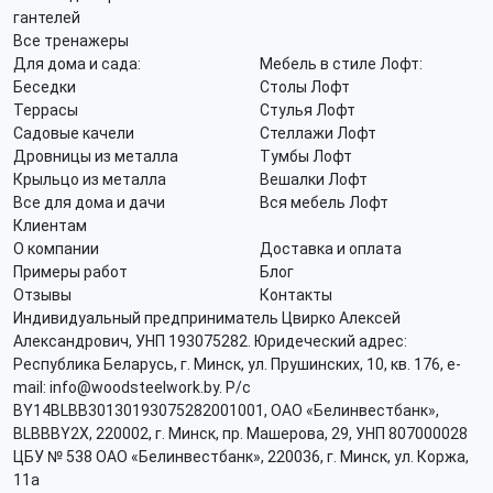
гантелей
Все тренажеры
Для дома и сада:
Мебель в стиле Лофт:
Беседки
Столы Лофт
Террасы
Стулья Лофт
Садовые качели
Стеллажи Лофт
Дровницы из металла
Тумбы Лофт
Крыльцо из металла
Вешалки Лофт
Все для дома и дачи
Вся мебель Лофт
Клиентам
О компании
Доставка и оплата
Примеры работ
Блог
Отзывы
Контакты
Индивидуальный предприниматель Цвирко Алексей
Александрович, УНП 193075282. Юридеческий адрес:
Республика Беларусь, г. Минск, ул. Прушинских, 10, кв. 176, e-
mail: info@woodsteelwork.by. Р/с
BY14BLBB30130193075282001001, ОАО «Белинвестбанк»,
BLBBBY2X, 220002, г. Минск, пр. Машерова, 29, УНП 807000028
ЦБУ № 538 ОАО «Белинвестбанк», 220036, г. Минск, ул. Коржа,
11а