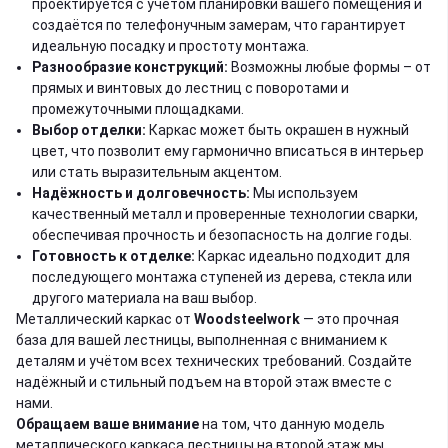
проектируется с учётом планировки вашего помещения и
создаётся по телефонучным замерам, что гарантирует
идеальную посадку и простоту монтажа.
Разнообразие конструкций:
Возможны любые формы – от
прямых и винтовых до лестниц с поворотами и
промежуточными площадками.
Выбор отделки:
Каркас может быть окрашен в нужный
цвет, что позволит ему гармонично вписаться в интерьер
или стать выразительным акцентом.
Надёжность и долговечность:
Мы используем
качественный металл и проверенные технологии сварки,
обеспечивая прочность и безопасность на долгие годы.
Готовность к отделке:
Каркас идеально подходит для
последующего монтажа ступеней из дерева, стекла или
другого материала на ваш выбор.
Металлический каркас от
Woodsteelwork
— это прочная
база для вашей лестницы, выполненная с вниманием к
деталям и учётом всех технических требований. Создайте
надёжный и стильный подъем на второй этаж вместе с
нами.
Обращаем ваше внимание
на том, что данную модель
металлического каркаса лестницы на второй этаж
мы