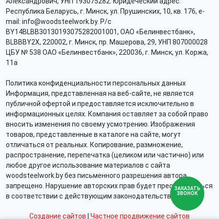
Александрович, УНП 193075282. Юридеческий адрес:
Республика Беларусь, г. Минск, ул. Прушинских, 10, кв. 176, e-
mail: info@woodsteelwork.by. Р/с
BY14BLBB30130193075282001001, ОАО «Белинвестбанк»,
BLBBBY2X, 220002, г. Минск, пр. Машерова, 29, УНП 807000028
ЦБУ № 538 ОАО «Белинвестбанк», 220036, г. Минск, ул. Коржа,
11а
Политика конфиденциальности персональных данных
Информация, представленная на веб-сайте, не является
публичной офертой и предоставляется исключительно в
информационных целях. Компания оставляет за собой право
вносить изменения по своему усмотрению. Изображения
товаров, представленные в каталоге на сайте, могут
отличаться от реальных. Копирование, размножение,
распространение, перепечатка (целиком или частично) или
любое другое использование материалов с сайта
woodsteelwork.by без письменного разрешения автора
запрещено. Нарушение авторских прав будет преследоваться
ЗАКАЗАТЬ
ЗВОНОК
в соответствии с действующим законодательством.
Создание сайтов
|
Частное продвижение сайтов