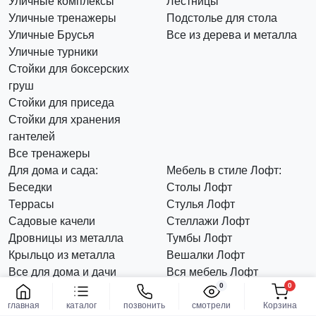
Уличные комплексы
Лестницы
Уличные тренажеры
Подстолье для стола
Уличные Брусья
Все из дерева и металла
Уличные турники
Стойки для боксерских
груш
Стойки для приседа
Стойки для хранения
гантелей
Все тренажеры
Для дома и сада:
Мебель в стиле Лофт:
Беседки
Столы Лофт
Террасы
Стулья Лофт
Садовые качели
Стеллажи Лофт
Дровницы из металла
Тумбы Лофт
Крыльцо из металла
Вешалки Лофт
Все для дома и дачи
Вся мебель Лофт
0
0
Клиентам
Заказать
О компании
Доставка и оплата
главная
каталог
позвонить
смотрели
Корзина