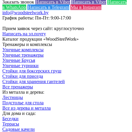
Заказать звонок
Написать в Viber
Написать в Viber
Написать
в WhatsApp
Написать в Telegram
Мы в Instagram
info@woodsteelwork.by
График работы: Пн-Пт: 9:00-17:00
Прием заявок через сайт: круглосуточно
Написать на эл.почту
Каталог продукции «WoodSteelWork»
Тренажеры и комплексы
Уличные комплексы
Уличные тренажеры
Уличные Брусья
Уличные турники
Стойки для боксерских груш
Стойки для приседа
Стойки для хранения гантелей
Все тренажеры
Из металла и дерева:
Лестницы
Подстолье для стола
Все из дерева и металла
Для дома и сада:
Беседки
Террасы
Садовые качели