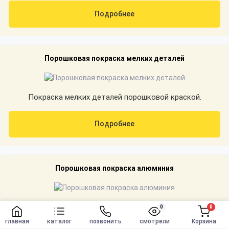
Подробнее
Порошковая покраска мелких деталей
Покраска мелких деталей порошковой краской.
Подробнее
Порошковая покраска алюминия
Покраска алюминия порошковой краской.
0
0
Заказать
главная
каталог
позвонить
смотрели
Корзина