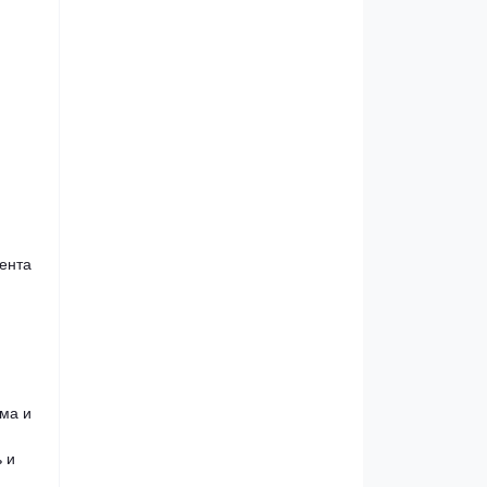
иента
ма и
 и