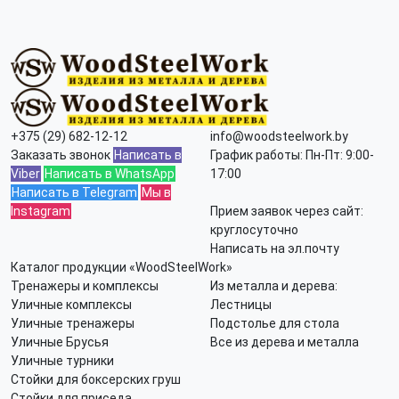
+375 (29) 682-12-12
info@woodsteelwork.by
Заказать звонок
Написать в
График работы: Пн-Пт: 9:00-
Viber
Написать в WhatsApp
17:00
Написать в Telegram
Мы в
Instagram
Прием заявок через сайт:
круглосуточно
Написать на эл.почту
Каталог продукции «WoodSteelWork»
Тренажеры и комплексы
Из металла и дерева:
Уличные комплексы
Лестницы
Уличные тренажеры
Подстолье для стола
Уличные Брусья
Все из дерева и металла
Уличные турники
Стойки для боксерских груш
Стойки для приседа