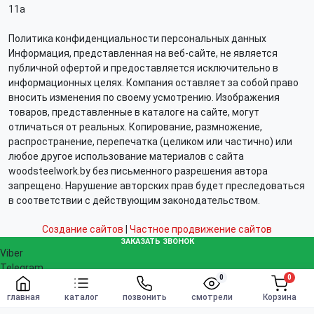
11а
Политика конфиденциальности персональных данных
Информация, представленная на веб-сайте, не является
публичной офертой и предоставляется исключительно в
информационных целях. Компания оставляет за собой право
вносить изменения по своему усмотрению. Изображения
товаров, представленные в каталоге на сайте, могут
отличаться от реальных. Копирование, размножение,
распространение, перепечатка (целиком или частично) или
любое другое использование материалов с сайта
woodsteelwork.by без письменного разрешения автора
запрещено. Нарушение авторских прав будет преследоваться
в соответствии с действующим законодательством.
Создание сайтов
|
Частное продвижение сайтов
ЗАКАЗАТЬ ЗВОНОК
Viber
Telegram
0
0
WhatsApp
Заказать
info@woodsteelwork.by
главная
каталог
позвонить
смотрели
Корзина
Заказать звонок