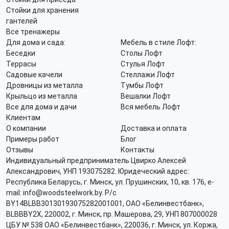
Стойки для хранения
гантелей
Все тренажеры
Для дома и сада:
Мебель в стиле Лофт:
Беседки
Столы Лофт
Террасы
Стулья Лофт
Садовые качели
Стеллажи Лофт
Дровницы из металла
Тумбы Лофт
Крыльцо из металла
Вешалки Лофт
Все для дома и дачи
Вся мебель Лофт
Клиентам
О компании
Доставка и оплата
Примеры работ
Блог
Отзывы
Контакты
Индивидуальный предприниматель Цвирко Алексей
Александрович, УНП 193075282. Юридеческий адрес:
Республика Беларусь, г. Минск, ул. Прушинских, 10, кв. 176, e-
mail: info@woodsteelwork.by. Р/с
BY14BLBB30130193075282001001, ОАО «Белинвестбанк»,
BLBBBY2X, 220002, г. Минск, пр. Машерова, 29, УНП 807000028
ЦБУ № 538 ОАО «Белинвестбанк», 220036, г. Минск, ул. Коржа,