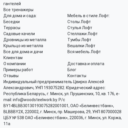
гантелей
Все тренажеры
Для дома и сада:
Мебель в стиле Лофт:
Беседки
Столы Лофт
Террасы
Стулья Лофт
Садовые качели
Стеллажи Лофт
Дровницы из металла
Тумбы Лофт
Крыльцо из металла
Вешалки Лофт
Все для дома и дачи
Вся мебель Лофт
Клиентам
О компании
Доставка и оплата
Примеры работ
Блог
Отзывы
Контакты
Индивидуальный предприниматель Цвирко Алексей
Александрович, УНП 193075282. Юридеческий адрес:
Республика Беларусь, г. Минск, ул. Прушинских, 10, кв. 176, e-
mail: info@woodsteelwork.by. Р/с
BY14BLBB30130193075282001001, ОАО «Белинвестбанк»,
BLBBBY2X, 220002, г. Минск, пр. Машерова, 29, УНП 807000028
ЦБУ № 538 ОАО «Белинвестбанк», 220036, г. Минск, ул. Коржа,
11а