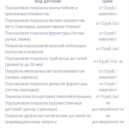
Вид деталей:
Цена:
Порошковая покраска кронштейнов и
от 0 руб./
крепежных элементов
комплект
Порошковая покраска мелких элементов
от 0 руб./шт.
авто (накладки, декоративные планки)
Порошковая покраска фурнитуры (петли,
от 0 руб./
ручки, замки)
комплект
Покраска порошковой краской небольших
от 0 руб./шт.
корпусов и кожухов
Порошковая покраска трубчатых деталей
от 0 руб./пог. м
(диаметр до 50 мм)
Покраска мебельных металлоэлементов
от 0 руб./
(ножки, каркасы)
комплект
Порошковая покраска дверной фурнитуры
от 0 руб./
(петли, накладки)
комплект
Окраска электрощитовых панелей и крышек
от 0 руб./шт.
Порошковая покраска художественных
по
деталей (декор, сувениры)
договорённости
Покраска других металлических деталей по
по
индивидуальному запросу
договорённости