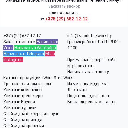
Закажите звонок и мы перезвоним вам в течении 5 минут!
Заказать звонок
или позвоните
☎️
+375 (29) 682-12-12
+375 (29) 682-12-12
info@woodsteelwork.by
Заказать звонок
Написать в
График работы: Пн-Пт: 9:00-
Viber
Написать в WhatsApp
17:00
Написать в Telegram
Мы в
Instagram
Прием заявок через сайт:
круглосуточно
Написать на эл.почту
Каталог продукции «WoodSteelWork»
Тренажеры и комплексы
Из металла и дерева:
Уличные комплексы
Лестницы
Уличные тренажеры
Подстолье для стола
Уличные Брусья
Все из дерева и металла
Уличные турники
Стойки для боксерских груш
Стойки для приседа
Стойки для хранения