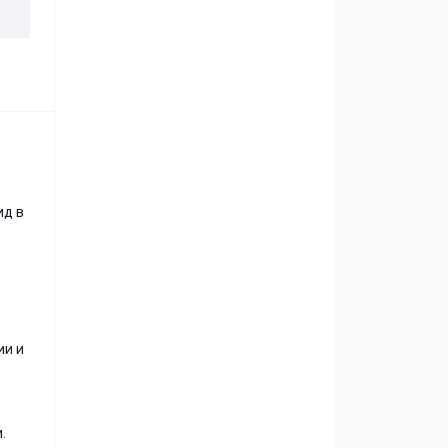
ид в
ии и
.