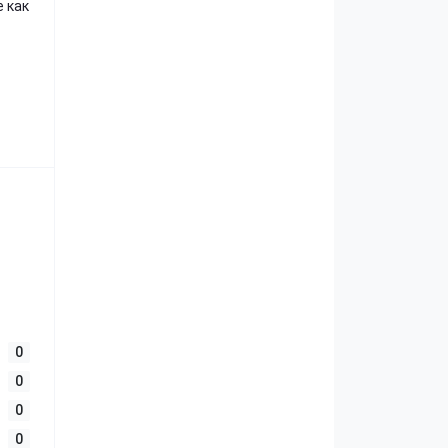
е как
0
0
0
0