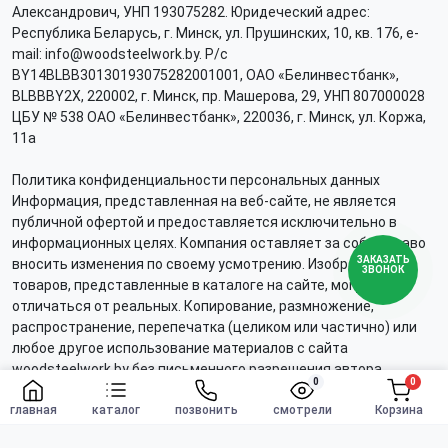
Александрович, УНП 193075282. Юридеческий адрес:
Республика Беларусь, г. Минск, ул. Прушинских, 10, кв. 176, e-
mail: info@woodsteelwork.by. Р/с
BY14BLBB30130193075282001001, ОАО «Белинвестбанк»,
BLBBBY2X, 220002, г. Минск, пр. Машерова, 29, УНП 807000028
ЦБУ № 538 ОАО «Белинвестбанк», 220036, г. Минск, ул. Коржа,
11а
Политика конфиденциальности персональных данных
Информация, представленная на веб-сайте, не является
публичной офертой и предоставляется исключительно в
информационных целях. Компания оставляет за собой право
ЗАКАЗАТЬ
вносить изменения по своему усмотрению. Изображения
ЗВОНОК
товаров, представленные в каталоге на сайте, могут
отличаться от реальных. Копирование, размножение,
распространение, перепечатка (целиком или частично) или
любое другое использование материалов с сайта
woodsteelwork.by без письменного разрешения автора
0
0
запрещено. Нарушение авторских прав будет преследоваться
Заказать
главная
в соответствии с действующим законодательством.
каталог
позвонить
смотрели
Корзина