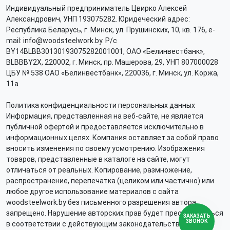
Индивидуальный предприниматель Цвирко Алексей
Александрович, УНП 193075282. Юридеческий адрес:
Республика Беларусь, г. Минск, ул. Прушинских, 10, кв. 176, e-
mail: info@woodsteelwork.by. Р/с
BY14BLBB30130193075282001001, ОАО «Белинвестбанк»,
BLBBBY2X, 220002, г. Минск, пр. Машерова, 29, УНП 807000028
ЦБУ № 538 ОАО «Белинвестбанк», 220036, г. Минск, ул. Коржа,
11а
Политика конфиденциальности персональных данных
Информация, представленная на веб-сайте, не является
публичной офертой и предоставляется исключительно в
информационных целях. Компания оставляет за собой право
вносить изменения по своему усмотрению. Изображения
товаров, представленные в каталоге на сайте, могут
отличаться от реальных. Копирование, размножение,
распространение, перепечатка (целиком или частично) или
любое другое использование материалов с сайта
woodsteelwork.by без письменного разрешения автора
запрещено. Нарушение авторских прав будет преследоваться
ЗАКАЗАТЬ
ЗВОНОК
в соответствии с действующим законодательством.