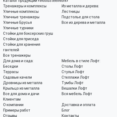
Каталог продукции «WoodSteelWork»
Тренажеры и комплексы
Из металла и дерева:
Уличные комплексы
Лестницы
Уличные тренажеры
Подстолье для стола
Уличные Брусья
Все из дерева и металла
Уличные турники
Стойки для боксерских груш
Стойки для приседа
Стойки для хранения
гантелей
Все тренажеры
Для дома и сада:
Мебель в стиле Лофт:
Беседки
Столы Лофт
Террасы
Стулья Лофт
Садовые качели
Стеллажи Лофт
Дровницы из металла
Тумбы Лофт
Крыльцо из металла
Вешалки Лофт
Все для дома и дачи
Вся мебель Лофт
Клиентам
О компании
Доставка и оплата
Примеры работ
Блог
Отзывы
Контакты