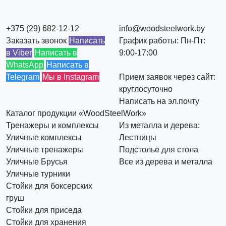
+375 (29) 682-12-12
info@woodsteelwork.by
Заказать звонок
Написать
График работы: Пн-Пт:
в Viber
Написать в
9:00-17:00
WhatsApp
Написать в
Telegram
Мы в Instagram
Прием заявок через сайт:
круглосуточно
Написать на эл.почту
Каталог продукции «WoodSteelWork»
Тренажеры и комплексы
Из металла и дерева:
Уличные комплексы
Лестницы
Уличные тренажеры
Подстолье для стола
Уличные Брусья
Все из дерева и металла
Уличные турники
Стойки для боксерских
груш
Стойки для приседа
Стойки для хранения