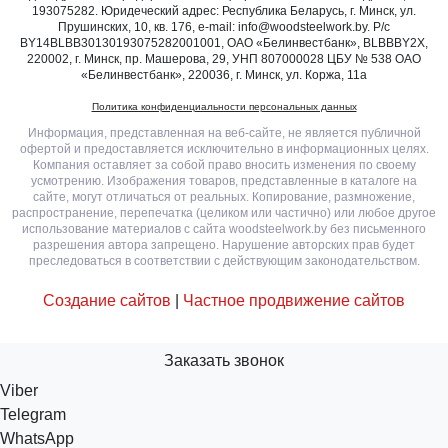
193075282. Юридеческий адрес: Республика Беларусь, г. Минск, ул.
Прушинских, 10, кв. 176, e-mail: info@woodsteelwork.by. Р/с
BY14BLBB30130193075282001001, ОАО «Белинвестбанк», BLBBBY2X,
220002, г. Минск, пр. Машерова, 29, УНП 807000028 ЦБУ № 538 ОАО
«Белинвестбанк», 220036, г. Минск, ул. Коржа, 11а
Политика конфиденциальности персональных данных
Информация, представленная на веб-сайте, не является публичной
офертой и предоставляется исключительно в информационных целях.
Компания оставляет за собой право вносить изменения по своему
усмотрению. Изображения товаров, представленные в каталоге на
сайте, могут отличаться от реальных. Копирование, размножение,
распространение, перепечатка (целиком или частично) или любое другое
использование материалов с сайта woodsteelwork.by без письменного
разрешения автора запрещено. Нарушение авторских прав будет
преследоваться в соответствии с действующим законодательством.
Создание сайтов
|
Частное продвижение сайтов
Заказать звонок
Viber
Telegram
WhatsApp