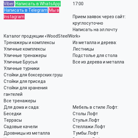
Viber
Написать в WhatsApp
17:00
Написать в Telegram
Мы в
Instagram
Прием заявок через сайт:
круглосуточно
Написать на эл.почту
Каталог продукции «WoodSteelWork»
Тренажеры и комплексы
Из металла и дерева:
Уличные комплексы
Лестницы
Уличные тренажеры
Подстолье для стола
Уличные Брусья
Все из дерева и металла
Уличные турники
Стойки для боксерских груш
Стойки для приседа
Стойки для хранения
гантелей
Все тренажеры
Для дома и сада:
Мебель в стиле Лофт:
Беседки
Столы Лофт
Террасы
Стулья Лофт
Садовые качели
Стеллажи Лофт
Дровницы из металла
Тумбы Лофт