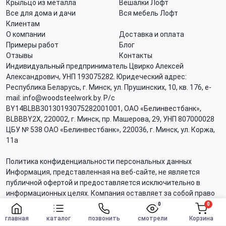
Крыльцо из металла
Вешалки Лофт
Все для дома и дачи
Вся мебель Лофт
Клиентам
О компании
Доставка и оплата
Примеры работ
Блог
Отзывы
Контакты
Индивидуальный предприниматель Цвирко Алексей
Александрович, УНП 193075282. Юридеческий адрес:
Республика Беларусь, г. Минск, ул. Прушинских, 10, кв. 176, e-
mail: info@woodsteelwork.by. Р/с
BY14BLBB30130193075282001001, ОАО «Белинвестбанк»,
BLBBBY2X, 220002, г. Минск, пр. Машерова, 29, УНП 807000028
ЦБУ № 538 ОАО «Белинвестбанк», 220036, г. Минск, ул. Коржа,
11а
Политика конфиденциальности персональных данных
Информация, представленная на веб-сайте, не является
публичной офертой и предоставляется исключительно в
информационных целях. Компания оставляет за собой право
вносить изменения по своему усмотрению. Изображения
0
0
Заказать
товаров, представленные в каталоге на сайте, могут
главная
каталог
позвонить
смотрели
Корзина
отличаться от реальных. Копирование, размножение,