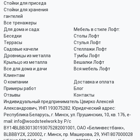
Стойки для приседа
Стойки для хранения
гантелей
Все тренажеры
Для дома и сада:
Мебель в стиле Лофт:
Беседки
Столы Лофт
Террасы
Стулья Лофт
Садовые качели
Стеллажи Лофт
Дровницы из металла
Тумбы Лофт
Крыльцо из металла
Вешалки Лофт
Все для дома и дачи
Вся мебель Лофт
Клиентам
О компании
Доставка и оплата
Примеры работ
Блог
Отзывы
Контакты
Индивидуальный предприниматель Цвирко Алексей
Александрович, УНП 193075282. Юридеческий адрес:
Республика Беларусь, г. Минск, ул. Прушинских, 10, кв. 176, e-
mail: info@woodsteelwork.by. Р/с
BY14BLBB30130193075282001001, ОАО «Белинвестбанк»,
BLBBBY2X, 220002, г. Минск, пр. Машерова, 29, УНП 807000028