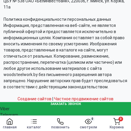
ЦБУ № 538 ОАО «Белинвестбанк», 220036, г. Минск, ул. Коржа,
11а
Политика конфиденциальности персональных данных
Информация, представленная на веб-сайте, не является
публичной офертой и предоставляется исключительно в
информационных целях. Компания оставляет за собой право
вносить изменения по своему усмотрению. Изображения
товаров, представленные в каталоге на сайте, могут
отличаться от реальных. Копирование, размножение,
распространение, перепечатка (целиком или частично) или
любое другое использование материалов с сайта
woodsteelwork.by без письменного разрешения автора
запрещено. Нарушение авторских прав будет преследоваться
в соответствии с действующим законодательством.
Создание сайтов
|
Частное продвижение сайтов
ЗАКАЗАТЬ ЗВОНОК
Viber
Telegram
0
0
WhatsApp
Заказать
info@woodsteelwork.by
главная
каталог
позвонить
смотрели
Корзина