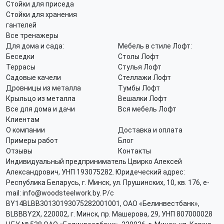
Стойки для приседа
Стойки для хранения
гантелей
Все тренажеры
Для дома и сада:
Мебель в стиле Лофт:
Беседки
Столы Лофт
Террасы
Стулья Лофт
Садовые качели
Стеллажи Лофт
Дровницы из металла
Тумбы Лофт
Крыльцо из металла
Вешалки Лофт
Все для дома и дачи
Вся мебель Лофт
Клиентам
О компании
Доставка и оплата
Примеры работ
Блог
Отзывы
Контакты
Индивидуальный предприниматель Цвирко Алексей
Александрович, УНП 193075282. Юридеческий адрес:
Республика Беларусь, г. Минск, ул. Прушинских, 10, кв. 176, e-
mail: info@woodsteelwork.by. Р/с
BY14BLBB30130193075282001001, ОАО «Белинвестбанк»,
BLBBBY2X, 220002, г. Минск, пр. Машерова, 29, УНП 807000028