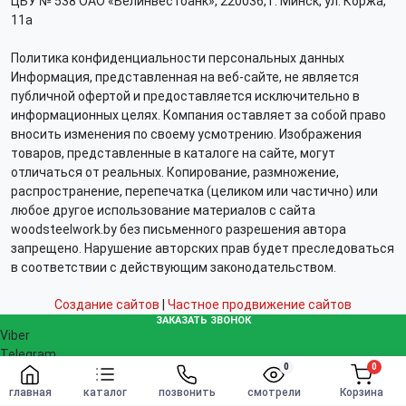
ЦБУ № 538 ОАО «Белинвестбанк», 220036, г. Минск, ул. Коржа,
11а
Политика конфиденциальности персональных данных
Информация, представленная на веб-сайте, не является
публичной офертой и предоставляется исключительно в
информационных целях. Компания оставляет за собой право
вносить изменения по своему усмотрению. Изображения
товаров, представленные в каталоге на сайте, могут
отличаться от реальных. Копирование, размножение,
распространение, перепечатка (целиком или частично) или
любое другое использование материалов с сайта
woodsteelwork.by без письменного разрешения автора
запрещено. Нарушение авторских прав будет преследоваться
в соответствии с действующим законодательством.
Создание сайтов
|
Частное продвижение сайтов
ЗАКАЗАТЬ ЗВОНОК
Viber
Telegram
0
0
WhatsApp
Заказать
info@woodsteelwork.by
главная
каталог
позвонить
смотрели
Корзина