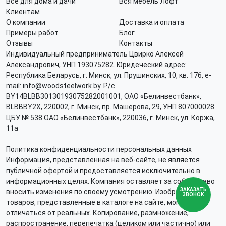
Все для дома и дачи
Вся мебель Лофт
Клиентам
О компании
Доставка и оплата
Примеры работ
Блог
Отзывы
Контакты
Индивидуальный предприниматель Цвирко Алексей
Александрович, УНП 193075282. Юридеческий адрес:
Республика Беларусь, г. Минск, ул. Прушинских, 10, кв. 176, e-
mail: info@woodsteelwork.by. Р/с
BY14BLBB30130193075282001001, ОАО «Белинвестбанк»,
BLBBBY2X, 220002, г. Минск, пр. Машерова, 29, УНП 807000028
ЦБУ № 538 ОАО «Белинвестбанк», 220036, г. Минск, ул. Коржа,
11а
Политика конфиденциальности персональных данных
Информация, представленная на веб-сайте, не является
публичной офертой и предоставляется исключительно в
информационных целях. Компания оставляет за собой право
ЗАКАЗАТЬ
вносить изменения по своему усмотрению. Изображения
ЗВОНОК
товаров, представленные в каталоге на сайте, могут
отличаться от реальных. Копирование, размножение,
распространение, перепечатка (целиком или частично) или