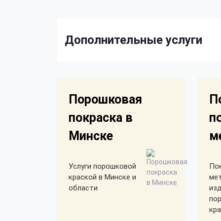
Дополнительные услуги
Порошковая
П
покраска в
п
Минске
м
Услуги порошковой
По
краской в Минске и
ме
области
из
по
кра