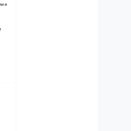
ии и
.