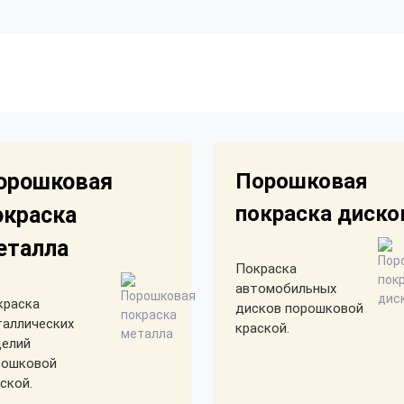
орошковая
Порошковая
покраска диско
окраска
еталла
Покраска
автомобильных
краска
дисков порошковой
таллических
краской.
делий
рошковой
ской.