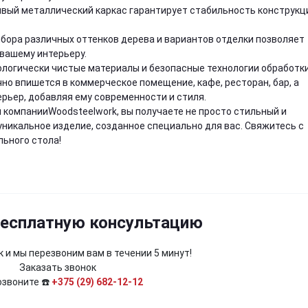
чивый металлический каркас гарантирует стабильность конструкц
бора различных оттенков дерева и вариантов отделки позволяет
вашему интерьеру.
ологически чистые материалы и безопасные технологии обработки
ично впишется в коммерческое помещение, кафе, ресторан, бар, а
ерьер, добавляя ему современности и стиля.
 компанииWoodsteelwork, вы получаете не просто стильный и
и уникальное изделие, созданное специально для вас. Свяжитесь с
льного стола!
бесплатную консультацию
 и мы перезвоним вам в течении 5 минут!
Заказать звонок
озвоните ☎️
+375 (29) 682-12-12