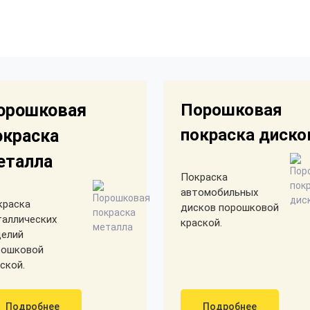
орошковая
Порошковая
покраска диско
окраска
еталла
Покраска
автомобильных
краска
дисков порошковой
таллических
краской.
делий
рошковой
ской.
Подробнее
Подробнее