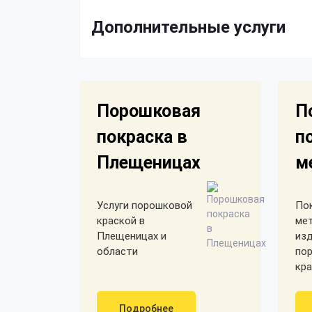
Дополнительные услуги
Порошковая
П
покраска в
п
Плещеницах
м
Услуги порошковой
По
краской в
ме
Плещеницах и
из
области
по
кра
Подробнее