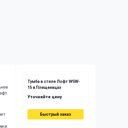
Тумба в стиле Лофт WSW-
ьное
15 в Плещеницах
офт.
Уточняйте цену
ает
Быстрый заказ
ии и