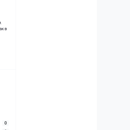
.
ак в
0