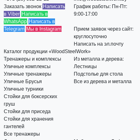
Заказать звонок
Написать
График работы: Пн-Пт:
в Viber
Написать в
9:00-17:00
WhatsApp
Написать в
Telegram
Мы в Instagram
Прием заявок через сайт:
круглосуточно
Написать на эл.почту
Каталог продукции «WoodSteelWork»
Тренажеры и комплексы
Из металла и дерева:
Уличные комплексы
Лестницы
Уличные тренажеры
Подстолье для стола
Уличные Брусья
Все из дерева и металла
Уличные турники
Стойки для боксерских
груш
Стойки для приседа
Стойки для хранения
гантелей
Все тренажеры