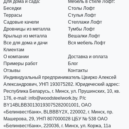
Для дома и сада:
Мебель в стиле Лофт:
Беседки
Столы Лофт
Террасы
Стулья Лофт
Садовые качели
Стеллажи Лофт
Дровницы из металла
Тумбы Лофт
Крыльцо из металла
Вешалки Лофт
Все для дома и дачи
Вся мебель Лофт
Клиентам
О компании
Доставка и оплата
Примеры работ
Блог
Отзывы
Контакты
Индивидуальный предприниматель Цвирко Алексей
Александрович, УНП 193075282. Юридеческий адрес:
Республика Беларусь, г. Минск, ул. Прушинских, 10, кв.
176, e-mail: info@woodsteelwork.by. Р/с
BY14BLBB30130193075282001001, ОАО
«Белинвестбанк», BLBBBY2X, 220002, г. Минск, пр.
Машерова, 29, УНП 807000028 ЦБУ № 538 ОАО
«Белинвестбанк», 220036, г. Минск, ул. Коржа, 11а