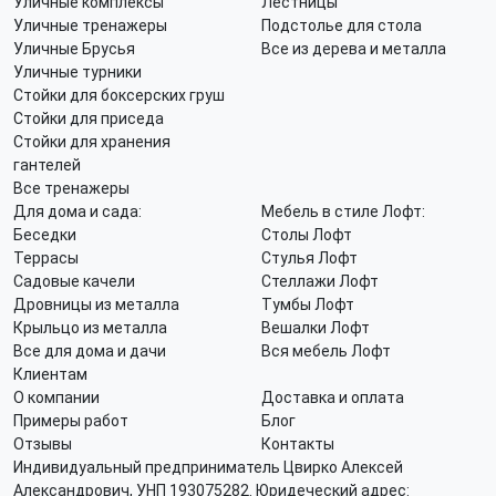
Уличные комплексы
Лестницы
Уличные тренажеры
Подстолье для стола
Уличные Брусья
Все из дерева и металла
Уличные турники
Стойки для боксерских груш
Стойки для приседа
Стойки для хранения
гантелей
Все тренажеры
Для дома и сада:
Мебель в стиле Лофт:
Беседки
Столы Лофт
Террасы
Стулья Лофт
Садовые качели
Стеллажи Лофт
Дровницы из металла
Тумбы Лофт
Крыльцо из металла
Вешалки Лофт
Все для дома и дачи
Вся мебель Лофт
Клиентам
О компании
Доставка и оплата
Примеры работ
Блог
Отзывы
Контакты
Индивидуальный предприниматель Цвирко Алексей
Александрович, УНП 193075282. Юридеческий адрес: