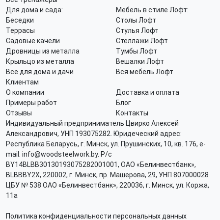
Для дома и сада:
Мебель в стиле Лофт:
Беседки
Столы Лофт
Террасы
Стулья Лофт
Садовые качели
Стеллажи Лофт
Дровницы из металла
Тумбы Лофт
Крыльцо из металла
Вешалки Лофт
Все для дома и дачи
Вся мебель Лофт
Клиентам
О компании
Доставка и оплата
Примеры работ
Блог
Отзывы
Контакты
Индивидуальный предприниматель Цвирко Алексей
Александрович, УНП 193075282. Юридеческий адрес:
Республика Беларусь, г. Минск, ул. Прушинских, 10, кв. 176, e-
mail: info@woodsteelwork.by. Р/с
BY14BLBB30130193075282001001, ОАО «Белинвестбанк»,
BLBBBY2X, 220002, г. Минск, пр. Машерова, 29, УНП 807000028
ЦБУ № 538 ОАО «Белинвестбанк», 220036, г. Минск, ул. Коржа,
11а
Политика конфиденциальности персональных данных