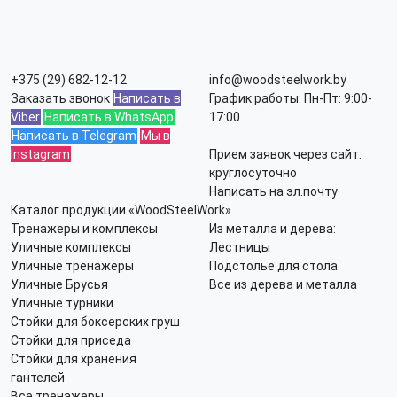
+375 (29) 682-12-12
info@woodsteelwork.by
Заказать звонок
Написать в
График работы: Пн-Пт: 9:00-
Viber
Написать в WhatsApp
17:00
Написать в Telegram
Мы в
Instagram
Прием заявок через сайт:
круглосуточно
Написать на эл.почту
Каталог продукции «WoodSteelWork»
Тренажеры и комплексы
Из металла и дерева:
Уличные комплексы
Лестницы
Уличные тренажеры
Подстолье для стола
Уличные Брусья
Все из дерева и металла
Уличные турники
Стойки для боксерских груш
Стойки для приседа
Стойки для хранения
гантелей
Все тренажеры