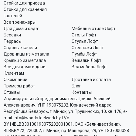
Стойки для приседа
Стойки для хранения
гантелей
Все тренажеры
Для дома и сада:
Мебель в стиле Лофт:
Беседки
Столы Лофт
Террасы
Стулья Лофт
Садовые качели
Стеллажи Лофт
Дровницы из металла
Тумбы Лофт
Крыльцо из металла
Вешалки Лофт
Все для дома и дачи
Вся мебель Лофт
Клиентам
О компании
Доставка и оплата
Примеры работ
Блог
Отзывы
Контакты
Индивидуальный предприниматель Цвирко Алексей
Александрович, УНП 193075282. Юридеческий адрес:
Республика Беларусь, г. Минск, ул. Прушинских, 10, кв. 176, e-
mail: info@woodsteelwork.by. Р/с
BY14BLBB30130193075282001001, ОАО «Белинвестбанк»,
BLBBBY2X, 220002, г. Минск, пр. Машерова, 29, УНП 807000028