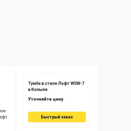
Тумба в стиле Лофт WSW-7
в Копыле
Уточняйте цену
ное
офт.
Быстрый заказ