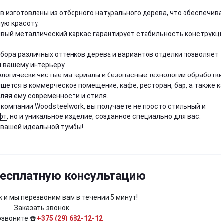
ов изготовлены из отборного натурального дерева, что обеспечив
ую красоту.
чивый металлический каркас гарантирует стабильность конструкц
бора различных оттенков дерева и вариантов отделки позволяет
 вашему интерьеру.
ологически чистые материалы и безопасные технологии обработки
ишется в коммерческое помещение, кафе, ресторан, бар, а также к
ляя ему современности и стиля.
компании Woodsteelwork, вы получаете не просто стильный и
фт
, но и уникальное изделие, созданное специально для вас.
 вашей идеальной тумбы!
бесплатную консультацию
 и мы перезвоним вам в течении 5 минут!
Заказать звонок
озвоните ☎️
+375 (29) 682-12-12