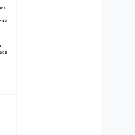
ает
ии и
.
ак в