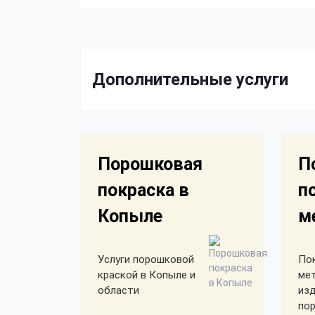
Дополнительные услуги
Порошковая
П
покраска в
п
Копыле
м
Услуги порошковой
По
краской в Копыле и
ме
области
из
по