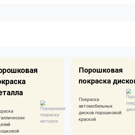
орошковая
Порошковая
покраска диско
окраска
еталла
Покраска
автомобильных
краска
дисков порошковой
таллических
краской.
делий
рошковой