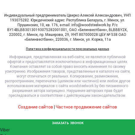
Индивидуальный предприниматель Цвирко Алексей Александрович, УНП
193075282. Юридеческий адрес: Республика Беларусь, г. Минск, ул.
Прушинских, 10, кв. 176, e-mail: info@woodsteelwork.by. Р/с
BY14BLBB30130193075282001001, ОАО «Белинвестбанк», BLBBBY2X,
220002, г. Минск, пр. Машерова, 29, УНП 807000028 ЦБУ № 538 ОАО
«Белинвестбанк», 220036, г. Минск, ул. Коржа, 11а
Политика конфиденциальности персональных данных
Информация, представленная на веб-сайте, не является публичной
офертой и предоставляется исключительно в информационных целях.
Компания оставляет за собой право вносить изменения по своему
усмотрению. Изображения товаров, представленные в каталоге на сайте,
могут отличаться от реальных. Копирование, размножение,
распространение, перепечатка (целиком или частично) или любое другое
использование материалов с сайта woodsteelwork.by без письменного
разрешения автора запрещено. Нарушение авторских прав будет
преследоваться в соответствии с действующим законодательством.
Создание сайтов
|
Частное продвижение сайтов
ЗАКАЗАТЬ ЗВОНОК
Viber