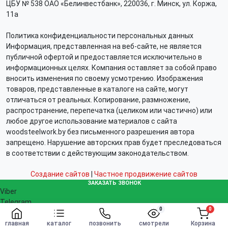
ЦБУ № 538 ОАО «Белинвестбанк», 220036, г. Минск, ул. Коржа,
11а
Политика конфиденциальности персональных данных
Информация, представленная на веб-сайте, не является
публичной офертой и предоставляется исключительно в
информационных целях. Компания оставляет за собой право
вносить изменения по своему усмотрению. Изображения
товаров, представленные в каталоге на сайте, могут
отличаться от реальных. Копирование, размножение,
распространение, перепечатка (целиком или частично) или
любое другое использование материалов с сайта
woodsteelwork.by без письменного разрешения автора
запрещено. Нарушение авторских прав будет преследоваться
в соответствии с действующим законодательством.
Создание сайтов
|
Частное продвижение сайтов
ЗАКАЗАТЬ ЗВОНОК
Viber
Telegram
0
0
WhatsApp
Заказать
info@woodsteelwork.by
главная
каталог
позвонить
смотрели
Корзина