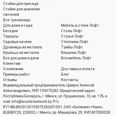
Стойки для приседа
Стойки для хранения
гантелей
Все тренажеры
Для дома и сада:
Мебель в стиле Лофт:
Беседки
Столы Лофт
Террасы
Стулья Лофт
Садовые качели
Стеллажи Лофт
Дровницы из металла
Тумбы Лофт
Крыльцо из металла
Вешалки Лофт
Все для дома и дачи
Вся мебель Лофт
Клиентам
О компании
Доставка и оплата
Примеры работ
Блог
Отзывы
Контакты
Индивидуальный предприниматель Цвирко Алексей
Александрович, УНП 193075282. Юридеческий адрес:
Республика Беларусь, г. Минск, ул. Прушинских, 10, кв. 176, e-
mail: info@woodsteelwork.by. Р/с
BY14BLBB30130193075282001001, ОАО «Белинвестбанк»,
BLBBBY2X, 220002, г. Минск, пр. Машерова, 29, УНП 807000028