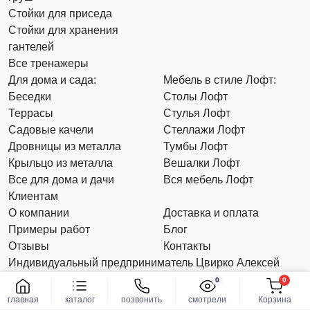
Стойки для приседа
Стойки для хранения
гантелей
Все тренажеры
Для дома и сада:
Мебель в стиле Лофт:
Беседки
Столы Лофт
Террасы
Стулья Лофт
Садовые качели
Стеллажи Лофт
Дровницы из металла
Тумбы Лофт
Крыльцо из металла
Вешалки Лофт
Все для дома и дачи
Вся мебель Лофт
Клиентам
О компании
Доставка и оплата
Примеры работ
Блог
Отзывы
Контакты
Индивидуальный предприниматель Цвирко Алексей
Александрович, УНП 193075282. Юридеческий адрес:
0
0
Заказать
Республика Беларусь, г. Минск, ул. Прушинских, 10, кв.
главная
каталог
позвонить
смотрели
Корзина