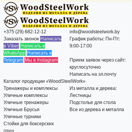
+375 (29) 682-12-12
info@woodsteelwork.by
Заказать звонок
Написать
График работы: Пн-Пт:
в Viber
Написать в
9:00-17:00
WhatsApp
Написать в
Telegram
Мы в Instagram
Прием заявок через сайт:
круглосуточно
Написать на эл.почту
Каталог продукции «WoodSteelWork»
Тренажеры и комплексы
Из металла и дерева:
Уличные комплексы
Лестницы
Уличные тренажеры
Подстолье для стола
Уличные Брусья
Все из дерева и металла
Уличные турники
Стойки для боксерских
груш