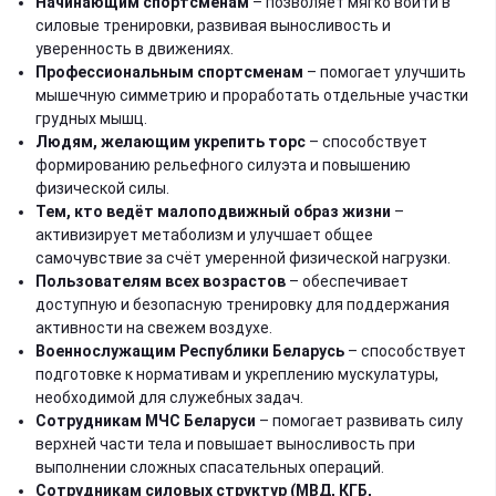
Начинающим спортсменам
– позволяет мягко войти в
силовые тренировки, развивая выносливость и
уверенность в движениях.
Профессиональным спортсменам
– помогает улучшить
мышечную симметрию и проработать отдельные участки
грудных мышц.
Людям, желающим укрепить торс
– способствует
формированию рельефного силуэта и повышению
физической силы.
Тем, кто ведёт малоподвижный образ жизни
–
активизирует метаболизм и улучшает общее
самочувствие за счёт умеренной физической нагрузки.
Пользователям всех возрастов
– обеспечивает
доступную и безопасную тренировку для поддержания
активности на свежем воздухе.
Военнослужащим Республики Беларусь
– способствует
подготовке к нормативам и укреплению мускулатуры,
необходимой для служебных задач.
Сотрудникам МЧС Беларуси
– помогает развивать силу
верхней части тела и повышает выносливость при
выполнении сложных спасательных операций.
Сотрудникам силовых структур (МВД, КГБ,