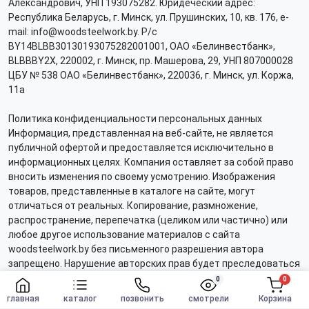
Александрович, УНП 193075282. Юридеческий адрес:
Республика Беларусь, г. Минск, ул. Прушинских, 10, кв. 176, e-
mail: info@woodsteelwork.by. Р/с
BY14BLBB30130193075282001001, ОАО «Белинвестбанк»,
BLBBBY2X, 220002, г. Минск, пр. Машерова, 29, УНП 807000028
ЦБУ № 538 ОАО «Белинвестбанк», 220036, г. Минск, ул. Коржа,
11а
Политика конфиденциальности персональных данных
Информация, представленная на веб-сайте, не является
публичной офертой и предоставляется исключительно в
информационных целях. Компания оставляет за собой право
вносить изменения по своему усмотрению. Изображения
товаров, представленные в каталоге на сайте, могут
отличаться от реальных. Копирование, размножение,
распространение, перепечатка (целиком или частично) или
любое другое использование материалов с сайта
woodsteelwork.by без письменного разрешения автора
запрещено. Нарушение авторских прав будет преследоваться
в соответствии с действующим законодательством.
0
0
Заказать
главная
каталог
позвонить
смотрели
Корзина
Создание сайтов
|
Частное продвижение сайтов