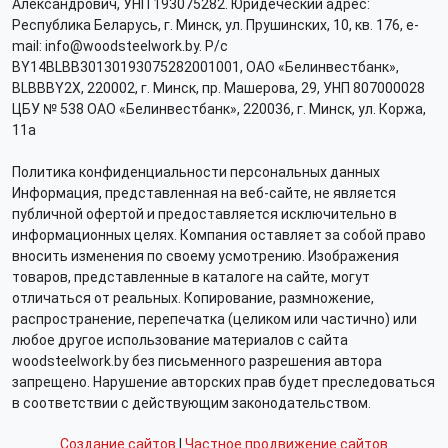
Александрович, УНП 193075282. Юридеческий адрес:
Республика Беларусь, г. Минск, ул. Прушинских, 10, кв. 176, e-
mail: info@woodsteelwork.by. Р/с
BY14BLBB30130193075282001001, ОАО «Белинвестбанк»,
BLBBBY2X, 220002, г. Минск, пр. Машерова, 29, УНП 807000028
ЦБУ № 538 ОАО «Белинвестбанк», 220036, г. Минск, ул. Коржа,
11а
Политика конфиденциальности персональных данных
Информация, представленная на веб-сайте, не является
публичной офертой и предоставляется исключительно в
информационных целях. Компания оставляет за собой право
вносить изменения по своему усмотрению. Изображения
товаров, представленные в каталоге на сайте, могут
отличаться от реальных. Копирование, размножение,
распространение, перепечатка (целиком или частично) или
любое другое использование материалов с сайта
woodsteelwork.by без письменного разрешения автора
запрещено. Нарушение авторских прав будет преследоваться
в соответствии с действующим законодательством.
Создание сайтов
|
Частное продвижение сайтов