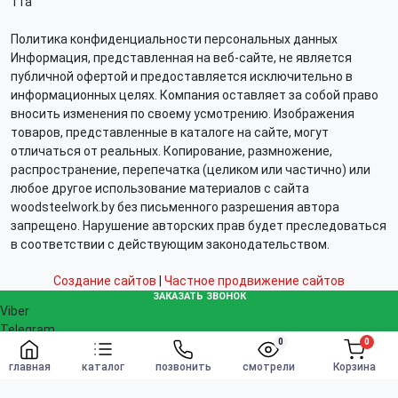
11а
Политика конфиденциальности персональных данных
Информация, представленная на веб-сайте, не является
публичной офертой и предоставляется исключительно в
информационных целях. Компания оставляет за собой право
вносить изменения по своему усмотрению. Изображения
товаров, представленные в каталоге на сайте, могут
отличаться от реальных. Копирование, размножение,
распространение, перепечатка (целиком или частично) или
любое другое использование материалов с сайта
woodsteelwork.by без письменного разрешения автора
запрещено. Нарушение авторских прав будет преследоваться
в соответствии с действующим законодательством.
Создание сайтов
|
Частное продвижение сайтов
ЗАКАЗАТЬ ЗВОНОК
Viber
Telegram
0
0
WhatsApp
Заказать
info@woodsteelwork.by
главная
каталог
позвонить
смотрели
Корзина
Заказать звонок