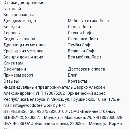
Стойки для хранения
гантелей
Все тренажеры
Для дома и сада:
Мебель в стиле Лофт:
Беседки
Столы Лофт
Террасы
Стулья Лофт
Садовые качели
Стеллажи Лофт
Дровницы из металла
Тумбы Лофт
Крыльцо из металла
Вешалки Лофт
Все для дома и дачи
Вся мебель Лофт
Клиентам
О компании
Доставка и оплата
Примеры работ
Блог
Отзывы
Контакты
Индивидуальный предприниматель Цвирко Алексей
Александрович, УНП 193075282. Юридеческий адрес:
Республика Беларусь, г. Минск, ул. Прушинских, 10, кв. 176, e-
mail: info@woodsteelwork.by. Р/с
BY14BLBB30130193075282001001, ОАО «Белинвестбанк»,
BLBBBY2X, 220002, г. Минск, пр. Машерова, 29, УНП 807000028
ЦБУ № 538 ОАО «Белинвестбанк», 220036, г. Минск, ул. Коржа,