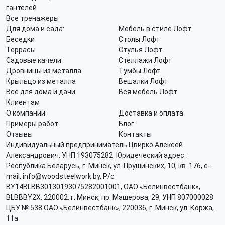
гантелей
Все тренажеры
Для дома и сада:
Мебель в стиле Лофт:
Беседки
Столы Лофт
Террасы
Стулья Лофт
Садовые качели
Стеллажи Лофт
Дровницы из металла
Тумбы Лофт
Крыльцо из металла
Вешалки Лофт
Все для дома и дачи
Вся мебель Лофт
Клиентам
О компании
Доставка и оплата
Примеры работ
Блог
Отзывы
Контакты
Индивидуальный предприниматель Цвирко Алексей
Александрович, УНП 193075282. Юридеческий адрес:
Республика Беларусь, г. Минск, ул. Прушинских, 10, кв. 176, e-
mail: info@woodsteelwork.by. Р/с
BY14BLBB30130193075282001001, ОАО «Белинвестбанк»,
BLBBBY2X, 220002, г. Минск, пр. Машерова, 29, УНП 807000028
ЦБУ № 538 ОАО «Белинвестбанк», 220036, г. Минск, ул. Коржа,
11а