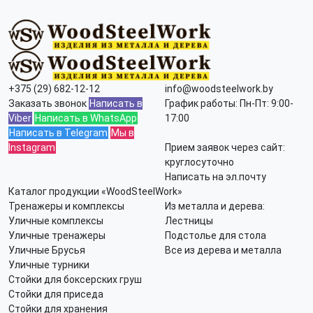
+375 (29) 682-12-12
info@woodsteelwork.by
Заказать звонок
Написать в
График работы: Пн-Пт: 9:00-
Viber
Написать в WhatsApp
17:00
Написать в Telegram
Мы в
Instagram
Прием заявок через сайт:
круглосуточно
Написать на эл.почту
Каталог продукции «WoodSteelWork»
Тренажеры и комплексы
Из металла и дерева:
Уличные комплексы
Лестницы
Уличные тренажеры
Подстолье для стола
Уличные Брусья
Все из дерева и металла
Уличные турники
Стойки для боксерских груш
Стойки для приседа
Стойки для хранения