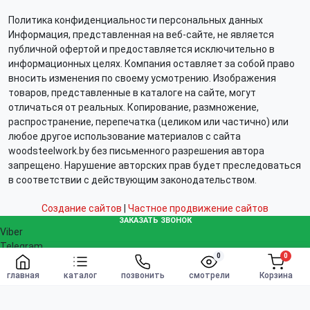
Политика конфиденциальности персональных данных
Информация, представленная на веб-сайте, не является
публичной офертой и предоставляется исключительно в
информационных целях. Компания оставляет за собой право
вносить изменения по своему усмотрению. Изображения
товаров, представленные в каталоге на сайте, могут
отличаться от реальных. Копирование, размножение,
распространение, перепечатка (целиком или частично) или
любое другое использование материалов с сайта
woodsteelwork.by без письменного разрешения автора
запрещено. Нарушение авторских прав будет преследоваться
в соответствии с действующим законодательством.
Создание сайтов
|
Частное продвижение сайтов
ЗАКАЗАТЬ ЗВОНОК
Viber
Telegram
0
0
WhatsApp
Заказать
info@woodsteelwork.by
главная
каталог
позвонить
смотрели
Корзина
Заказать звонок
Связаться с нами