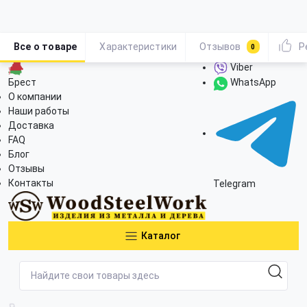
Все о товаре
Характеристики
Отзывов
Р
0
Viber
Брест
WhatsApp
О компании
Наши работы
Доставка
FAQ
Блог
Отзывы
Контакты
Telegram
Каталог